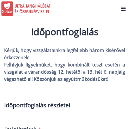
Időpontfoglalás
Kérjük, hogy vizsgálatainkra legfeljebb három kísérővel
érkezzenek!
Felhívjuk figyelmüket, hogy kombinált teszt esetén a
vizsgálat a várandósság 12. hetétől a 13. hét 6. napjáig
végezhető el! Köszönjük az együttműködésüket!
Időpontfoglalás részletei