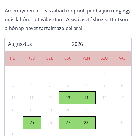
Amennyiben nincs szabad időpont, próbáljon meg egy
másik hónapot választani! A kiválasztáshoz kattintson
a hónap nevét tartalmazó cellára!
HÉT
KED
SZE
CSÜ
PÉN
SZO
VAS
1
2
3
4
5
6
7
8
9
10
11
12
13
14
15
16
17
18
19
20
21
22
23
24
25
26
27
28
29
30
31