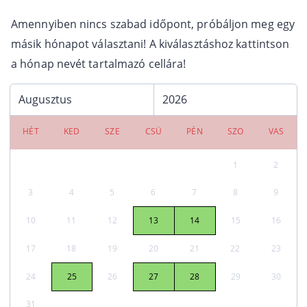
Amennyiben nincs szabad időpont, próbáljon meg egy
másik hónapot választani! A kiválasztáshoz kattintson
a hónap nevét tartalmazó cellára!
HÉT
KED
SZE
CSÜ
PÉN
SZO
VAS
1
2
3
4
5
6
7
8
9
10
11
12
13
14
15
16
17
18
19
20
21
22
23
24
25
26
27
28
29
30
31