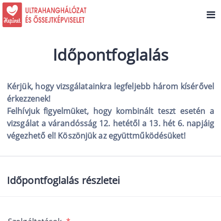
Időpontfoglalás
Kérjük, hogy vizsgálatainkra legfeljebb három kísérővel
érkezzenek!
Felhívjuk figyelmüket, hogy kombinált teszt esetén a
vizsgálat a várandósság 12. hetétől a 13. hét 6. napjáig
végezhető el! Köszönjük az együttműködésüket!
Időpontfoglalás részletei