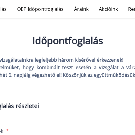
lás
OEP Időpontfoglalás
Áraink
Akcióink
Re
Időpontfoglalás
vizsgálatainkra legfeljebb három kísérővel érkezzenek!
gyelmüket, hogy kombinált teszt esetén a vizsgálat a vá
 hét 6. napjáig végezhető el! Köszönjük az együttműködésük
lalás részletei
ok
*