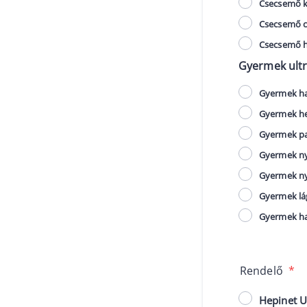
Csecsemő ko
Csecsemő cs
Csecsemő ha
Gyermek ultr
Gyermek has
Gyermek her
Gyermek paj
Gyermek nya
Gyermek nya
Gyermek lág
Gyermek has
Rendelő
*
Hepinet U