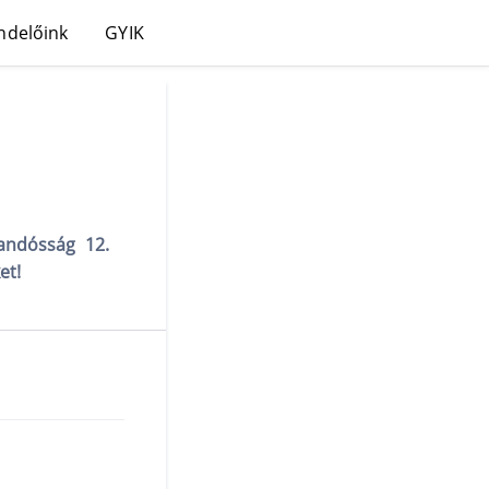
ndelőink
GYIK
randósság 12.
et!