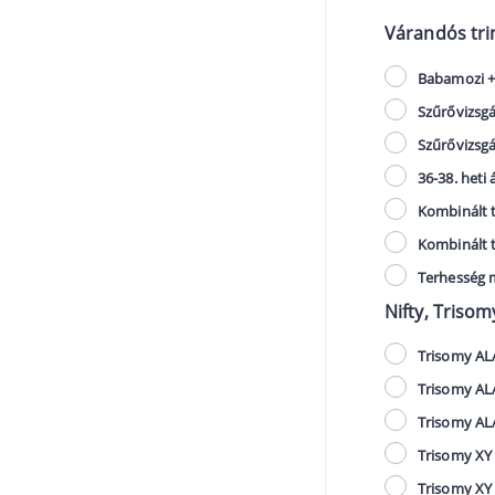
Várandós tri
Babamozi + 
Szűrővizsgá
Szűrővizsgá
36-38. heti 
Kombinált t
Kombinált t
Terhesség m
Nifty, Triso
Trisomy ALA
Trisomy ALA
Trisomy ALA
Trisomy XY 
Trisomy XY 