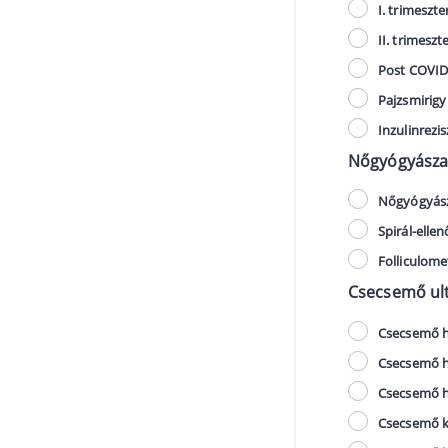
I. trimeszte
II. trimeszt
Post COVID 
Pajzsmirigy
Inzulinrezi
Nőgyógyászat
Nőgyógyász
Spirál-ellen
Folliculome
Csecsemő ult
Csecsemő ha
Csecsemő ha
Csecsemő ha
Csecsemő ko