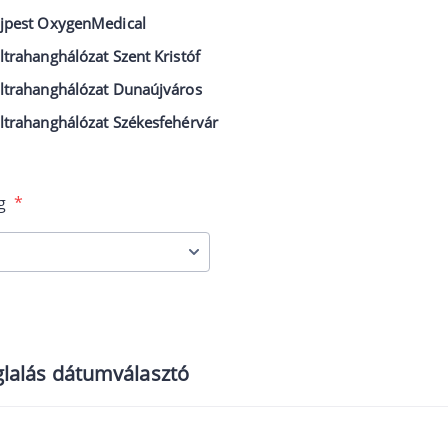
jpest OxygenMedical
ltrahanghálózat Szent Kristóf
ltrahanghálózat Dunaújváros
ltrahanghálózat Székesfehérvár
ég
*
lalás dátumválasztó