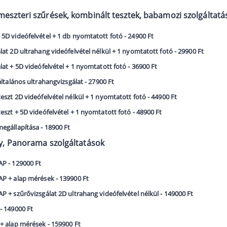
meszteri szűrések, kombinált tesztek, babamozi szolgáltatá
5D videófelvétel + 1 db nyomtatott fotó - 24900 Ft
lat 2D ultrahang videófelvétel nélkül + 1 nyomtatott fotó - 29900 Ft
lat + 5D videófelvétel + 1 nyomtatott fotó - 36900 Ft
általános ultrahangvizsgálat - 27900 Ft
eszt 2D videófelvétel nélkül + 1 nyomtatott fotó - 44900 Ft
eszt + 5D videófelvétel + 1 nyomtatott fotó - 48900 Ft
egállapítása - 18900 Ft
my, Panorama szolgáltatások
P - 129000 Ft
P + alap mérések - 139900 Ft
P + szűrővizsgálat 2D ultrahang videófelvétel nélkül - 149000 Ft
- 149000 Ft
+ alap mérések - 159900 Ft