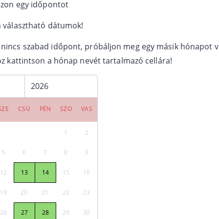
szon egy időpontot
 választható dátumok!
incs szabad időpont, próbáljon meg egy másik hónapot vá
oz kattintson a hónap nevét tartalmazó cellára!
SZE
CSÜ
PÉN
SZO
VAS
1
2
5
6
7
8
9
12
13
14
15
16
19
20
21
22
23
26
27
28
29
30