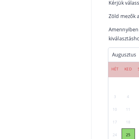
Kérjük válas
Zöld mezők a
Amennyiben n
kiválasztásh
HÉT
KED
3
4
10
11
17
18
24
25